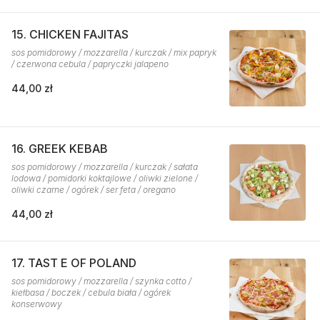
15. CHICKEN FAJITAS
sos pomidorowy / mozzarella / kurczak / mix papryk
/ czerwona cebula / papryczki jalapeno
44,00 zł
16. GREEK KEBAB
sos pomidorowy / mozzarella / kurczak / sałata
lodowa / pomidorki koktajlowe / oliwki zielone /
oliwki czarne / ogórek / ser feta / oregano
44,00 zł
17. TAST E OF POLAND
sos pomidorowy / mozzarella / szynka cotto /
kiełbasa / boczek / cebula biała / ogórek
konserwowy