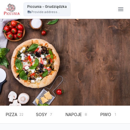
PICCUNIA Pizzeria - Gdańsk - Piccunia - Grudziądzka
Piccunia - Grudziądzka
Provide address...
PIZZA
SOSY
NAPOJE
PIWO
22
7
8
1