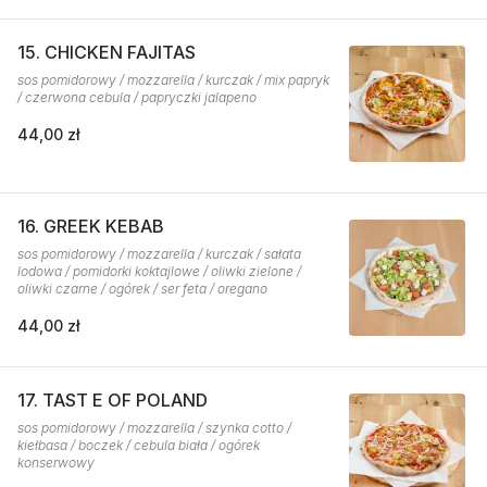
15. CHICKEN FAJITAS
sos pomidorowy / mozzarella / kurczak / mix papryk
/ czerwona cebula / papryczki jalapeno
44,00 zł
16. GREEK KEBAB
sos pomidorowy / mozzarella / kurczak / sałata
lodowa / pomidorki koktajlowe / oliwki zielone /
oliwki czarne / ogórek / ser feta / oregano
44,00 zł
17. TAST E OF POLAND
sos pomidorowy / mozzarella / szynka cotto /
kiełbasa / boczek / cebula biała / ogórek
konserwowy