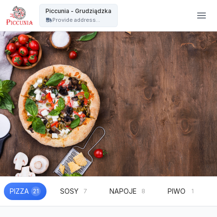
PICCUNIA Pizzeria - Gdańsk - Piccunia - Grudziądzka
Piccunia - Grudziądzka
Provide address...
PIZZA
SOSY
NAPOJE
PIWO
21
7
8
1