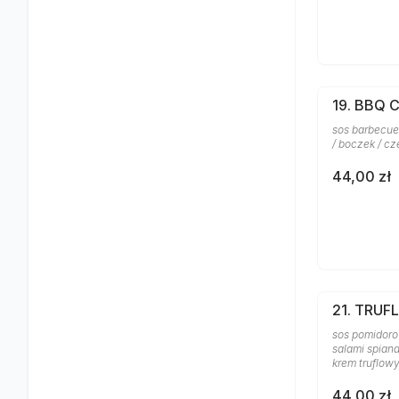
19. BBQ 
sos barbecue 
/ boczek / c
44,00 zł
21. TRU
sos pomidoro
salami spiana
krem truflowy 
44,00 zł