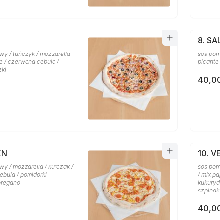
8. S
wy / tuńczyk / mozzarella
sos pom
ne / czerwona cebula /
picante 
zki
40,00
EN
10. V
y / mozzarella / kurczak /
sos pom
ebula / pomidorki
/ mix p
 oregano
kukuryd
szpinak
40,00