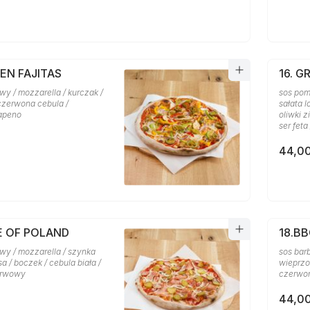
KEN FAJITAS
16. G
y / mozzarella / kurczak /
sos pom
 czerwona cebula /
sałata l
lapeno
oliwki z
ser feta
44,00
 E OF POLAND
18.B
wy / mozzarella / szynka
sos bar
sa / boczek / cebula biała /
wieprzo
erwowy
czerwo
44,00