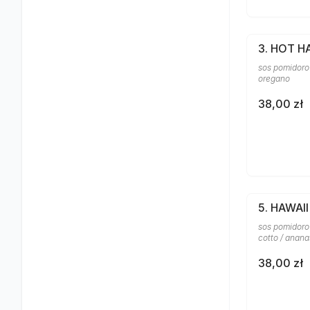
3. HOT H
sos pomidorow
oregano
38,00 zł
5. HAWAII
sos pomidoro
cotto / anana
38,00 zł