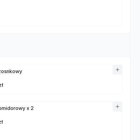
zosnkowy
zł
omidorowy x 2
zł