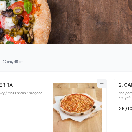
s: 32cm, 45cm.
ERITA
2. C
wy / mozzarella / oregano
sos pom
/ szynka
38,00