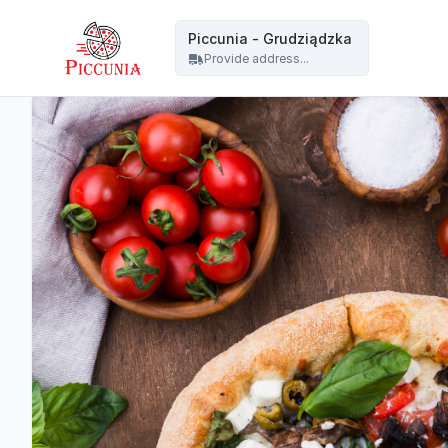
PICCUNIA Pizzeria - Gdańsk - Piccunia - Grudziądzka
Piccunia - Grudziądzka
Provide address...