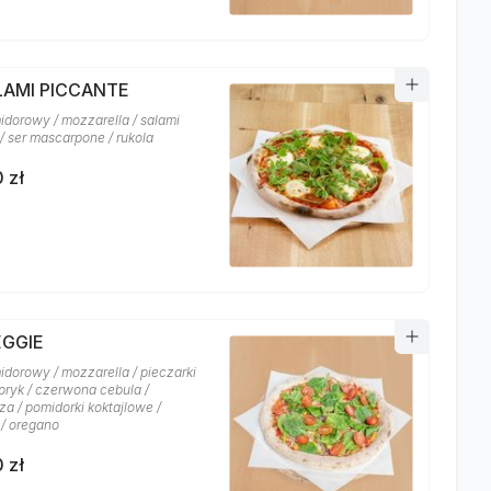
ALAMI PICCANTE
idorowy / mozzarella / salami
/ ser mascarpone / rukola
 zł
EGGIE
idorowy / mozzarella / pieczarki
apryk / czerwona cebula /
za / pomidorki koktajlowe /
 / oregano
 zł