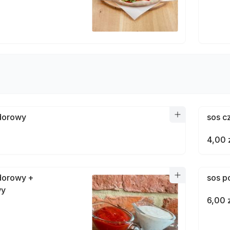
dorowy
sos c
4,00 
dorowy +
sos p
wy
6,00 