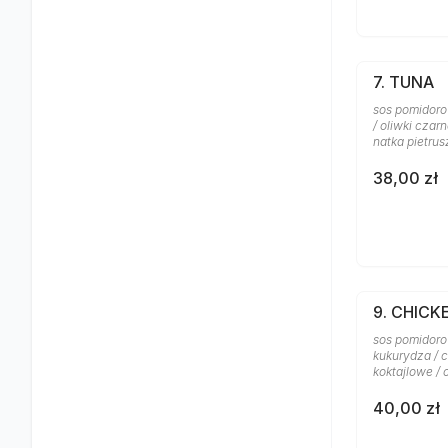
7. TUNA
sos pomidoro
/ oliwki czar
natka pietrus
38,00 zł
9. CHICK
sos pomidorow
kukurydza / c
koktajlowe /
40,00 zł