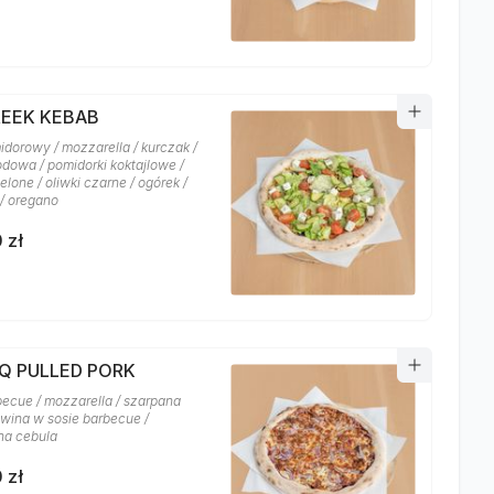
REEK KEBAB
idorowy / mozzarella / kurczak /
odowa / pomidorki koktajlowe /
ielone / oliwki czarne / ogórek /
 / oregano
 zł
BQ PULLED PORK
becue / mozzarella / szarpana
wina w sosie barbecue /
na cebula
 zł