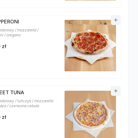
PPERONI
idorowy / mozzarella /
ni / oregano
 zł
WEET TUNA
idorowy / tuńczyk / mozzarella
ydza / czerwona cebula
 zł