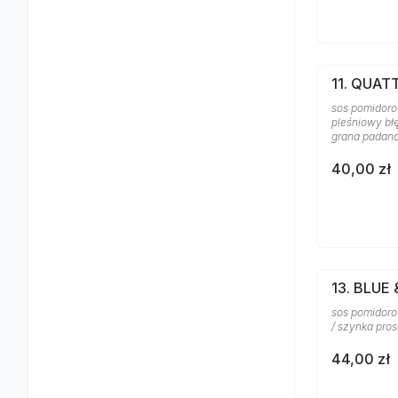
11. QUA
sos pomidorow
pleśniowy błę
grana padan
40,00 zł
13. BLUE
sos pomidorow
/ szynka pros
44,00 zł