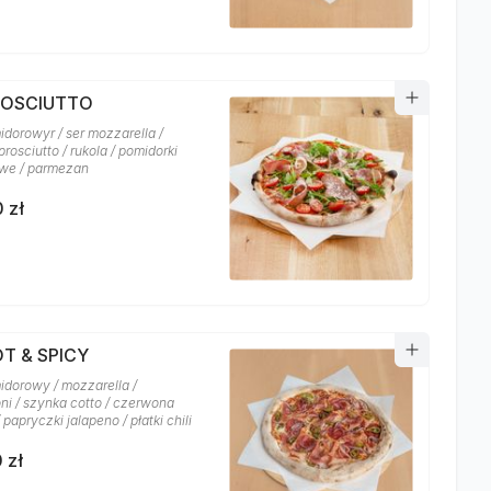
PROSCIUTTO
idorowyr / ser mozzarella /
rosciutto / rukola / pomidorki
owe / parmezan
 zł
OT & SPICY
idorowy / mozzarella /
ni / szynka cotto / czerwona
 papryczki jalapeno / płatki chili
 zł