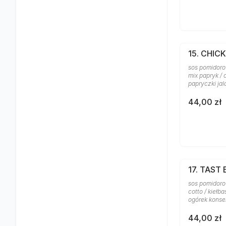
15. CHIC
sos pomidorow
mix papryk /
papryczki ja
44,00 zł
17. TAST
sos pomidoro
cotto / kiełba
ogórek kons
44,00 zł