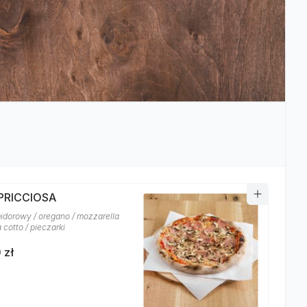
APRICCIOSA
idorowy / oregano / mozzarella
 cotto / pieczarki
 zł