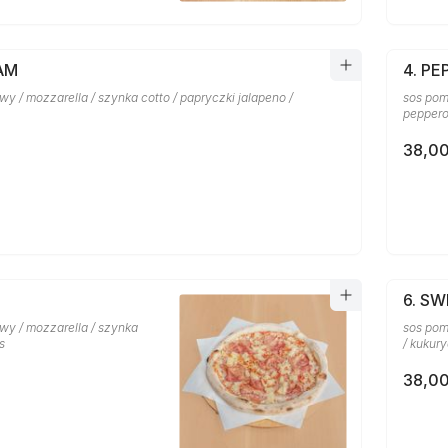
AM
4. PE
y / mozzarella / szynka cotto / papryczki jalapeno /
sos pom
peppero
38,00
6. S
wy / mozzarella / szynka
sos pom
s
/ kukur
38,00