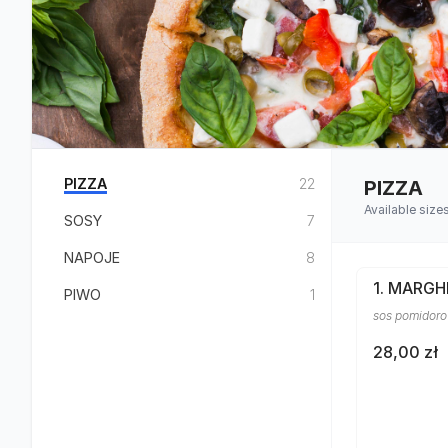
PIZZA
22
PIZZA
Available size
SOSY
7
NAPOJE
8
1. MARGH
PIWO
1
sos pomidoro
28,00 zł