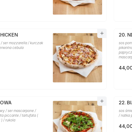
CHICKEN
20. 
/ ser mozzarella / kurczak
sos pom
zerwona cebula
pikantna
paprycz
mascar
44,00
FLOWA
22. B
wy / ser mascarpone /
sos śmie
ta piccante / tartufata (
/ natka 
) / rukola
44,00