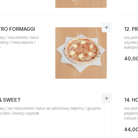
TTRO FORMAGGI
12. 
y / mozzarella / lazur
sos pom
kitny / mascarpone /
szynka p
o
koktajl
40,00
 & SWEET
14. H
y / ser mozzarella / lazur ser pleśniowy błękitny / gruszka
sos pom
ciutto / świeży szpinak
peppero
cebula /
44,00